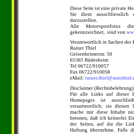
Diese Seite ist eine private 
Sie dient ausschliesslic
darzustellen.
Alle Motorsportfotos d
gekennzeichnet, sind von
www
Verantwortlich in Sachen der 
Rainer Thiel
Geisenheimerstr. 50
65385 Rüdesheim
Tel 06722/910057
Fax 06722/910058
eMail:
rainer.thiel@autothiel.
Disclaimer (Rechtsbelehrung)
Für alle Links auf dieser 
Homepages ist ausschließ
verantwortlich; sie dienen 
mache mir diese Inhalte ni
betonen, daß ich keinerlei Ei
der Seiten, auf die die Lin
Haftung übernehme. Falls di